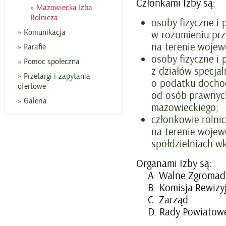
Członkami Izby są:
Mazowiecka Izba
Rolnicza
osoby fizyczne i
Komunikacja
w rozumieniu prz
na terenie woje
Parafie
osoby fizyczne 
Pomoc społeczna
z działów specja
Przetargi i zapytania
o podatku docho
ofertowe
od osób prawnych
Galeria
mazowieckiego;
członkowie rolni
na terenie wojew
spółdzielniach w
Organami Izby są:
A. Walne Zgromad
B. Komisja Rewizy
C. Zarząd
D. Rady Powiatowe