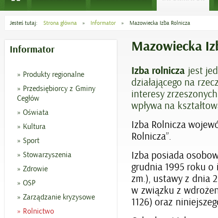
Jesteś tutaj:
Strona główna
»
Informator
»
Mazowiecka Izba Rolnicza
Mazowiecka Iz
Informator
Izba rolnicza
jest je
Produkty regionalne
działającego na rzec
Przedsiębiorcy z Gminy
interesy zrzeszonych
Cegłów
wpływa na kształtowan
Oświata
Izba Rolnicza wojew
Kultura
Rolnicza”.
Sport
Izba posiada osobow
Stowarzyszenia
grudnia 1995 roku o i
Zdrowie
zm.), ustawy z dnia 
OSP
w związku z wdrożen
Zarządzanie kryzysowe
1126) oraz niniejszeg
Rolnictwo