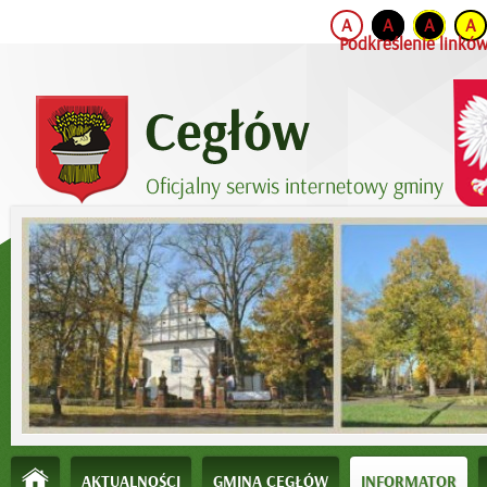
A
A
A
A
Podkreślenie linkó
AKTUALNOŚCI
GMINA CEGŁÓW
INFORMATOR