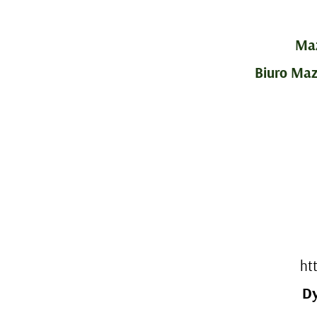
Maz
Biuro Maz
ht
Dy